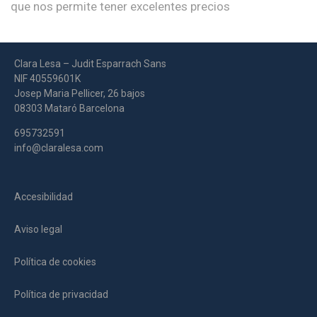
que nos permite tener excelentes precios
Clara Lesa – Judit Esparrach Sans
NIF 40559601K
Josep Maria Pellicer, 26 bajos
08303 Mataró Barcelona
695732591
info@claralesa.com
Accesibilidad
Aviso legal
Política de cookies
Política de privacidad