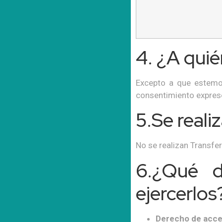
4. ¿A qui
Excepto a que estemos
consentimiento expres
5.Se reali
No se realizan Transfer
6.¿Qué d
ejercerlos
Derecho de acc