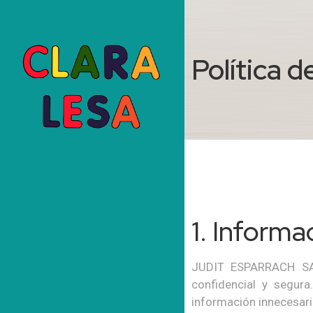
Política d
1. Informac
JUDIT ESPARRACH SAN
confidencial y segur
información innecesari