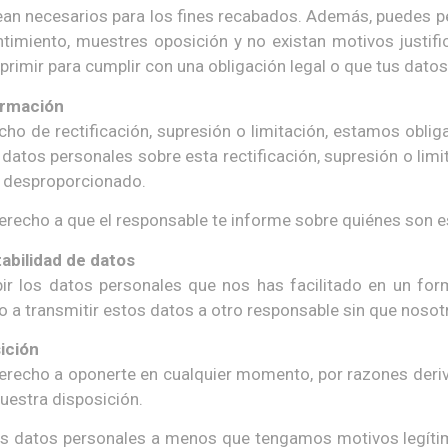
ean necesarios para los fines recabados. Además, puedes 
timiento, muestres oposición y no existan motivos justifi
primir para cumplir con una obligación legal o que tus datos
ormación
echo de rectificación, supresión o limitación, estamos oblig
atos personales sobre esta rectificación, supresión o limit
 desproporcionado.
recho a que el responsable te informe sobre quiénes son e
tabilidad de datos
bir los datos personales que nos has facilitado en un fo
 a transmitir estos datos a otro responsable sin que noso
ición
recho a oponerte en cualquier momento, por razones derivad
uestra disposición.
us datos personales a menos que tengamos motivos legítim